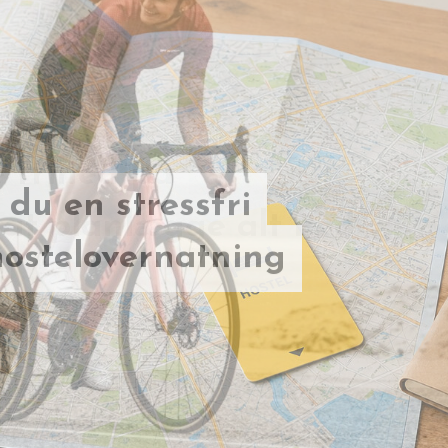
 frihed på
 at planlægge alt ned
du en stressfri
ostelovernatning