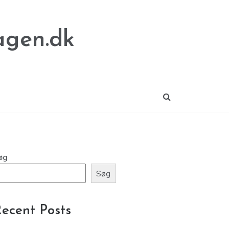
agen.dk
øg
Søg
ecent Posts