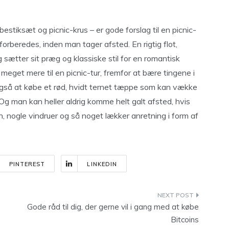
estiksæt og picnic-krus – er gode forslag til en picnic-
 forberedes, inden man tager afsted. En rigtig flot,
ig sætter sit præg og klassiske stil for en romantisk
e meget mere til en picnic-tur, fremfor at bære tingene i
 også at købe et rød, hvidt ternet tæppe som kan vække
Og man kan heller aldrig komme helt galt afsted, hvis
n, nogle vindruer og så noget lækker anretning i form af
PINTEREST
LINKEDIN
Gode råd til dig, der gerne vil i gang med at købe
Bitcoins