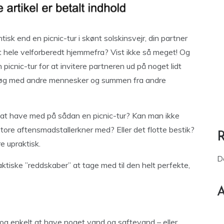
isk end en picnic-tur i skønt solskinsvejr, din partner
et hele velforberedt hjemmefra? Vist ikke så meget! Og
cnic-tur for at invitere partneren ud på noget lidt
esøg med andre mennesker og summen fra andre
at have med på sådan en picnic-tur? Kan man ikke
tore aftensmadstallerkner med? Eller det flotte bestik?
e upraktisk.
D
ktiske ”reddskaber” at tage med til den helt perfekte,
A
og enkelt at have noget vand og saftevand – eller