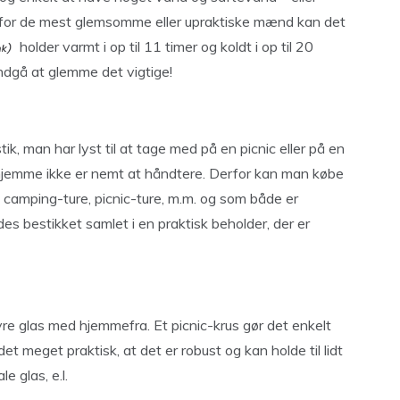
v for de mest glemsomme eller upraktiske mænd kan det
holder varmt i op til 11 timer og koldt i op til 20
undgå at glemme det vigtige!
k, man har lyst til at tage med på en picnic eller på en
derhjemme ikke er nemt at håndtere. Derfor kan man købe
til camping-ture, picnic-ture, m.m. og som både er
des bestikket samlet i en praktisk beholder, der er
re glas med hjemmefra. Et picnic-krus gør det enkelt
t meget praktisk, at det er robust og kan holde til lidt
e glas, e.l.