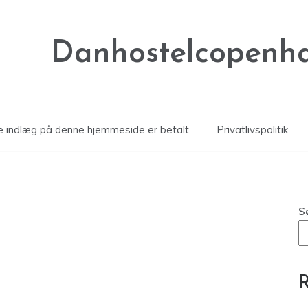
Danhostelcopenh
le indlæg på denne hjemmeside er betalt
Privatlivspolitik
S
R