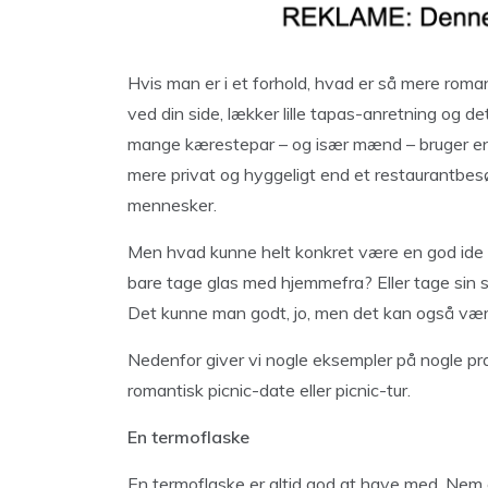
Hvis man er i et forhold, hvad er så mere romant
ved din side, lækker lille tapas-anretning og d
mange kærestepar – og især mænd – bruger en pi
mere privat og hyggeligt end et restaurantb
mennesker.
Men hvad kunne helt konkret være en god ide 
bare tage glas med hjemmefra? Eller tage sin s
Det kunne man godt, jo, men det kan også vær
Nedenfor giver vi nogle eksempler på nogle pra
romantisk picnic-date eller picnic-tur.
En termoflaske
En termoflaske er altid god at have med. Nem 