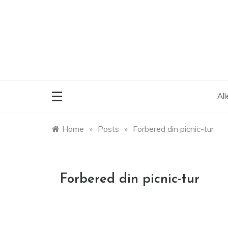
Skip
to
content
Al
Home
»
Posts
»
Forbered din picnic-tur
Forbered din picnic-tur