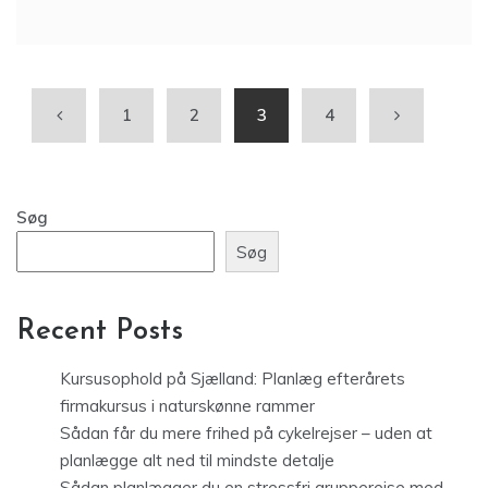
1
2
3
4
Søg
Søg
Recent Posts
Kursusophold på Sjælland: Planlæg efterårets
firmakursus i naturskønne rammer
Sådan får du mere frihed på cykelrejser – uden at
planlægge alt ned til mindste detalje
Sådan planlægger du en stressfri grupperejse med