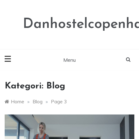
Skip
to
content
Danhostelcopenh
Menu
Kategori:
Blog
Home
»
Blog
»
Page 3