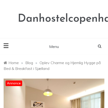
Skip
to
content
Danhostelcopenh
Menu
Home
»
Blog
»
Oplev Charme og Hjemlig Hygge på
Bed & Breakfast i Sjælland
Annonce