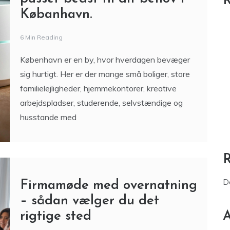
R
Købanhavn.
6 Min Reading
København er en by, hvor hverdagen bevæger
sig hurtigt. Her er der mange små boliger, store
familielejligheder, hjemmekontorer, kreative
arbejdspladser, studerende, selvstændige og
husstande med
D
Firmamøde med overnatning
– sådan vælger du det
rigtige sted
A