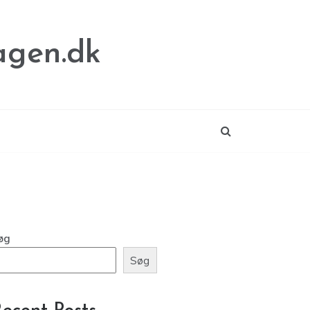
agen.dk
øg
Søg