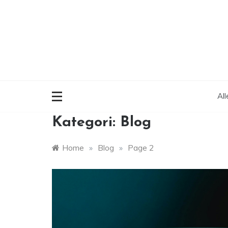
Skip
to
content
Al
Kategori:
Blog
Home
»
Blog
»
Page 2