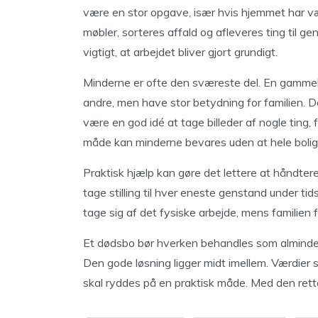
være en stor opgave, især hvis hjemmet har v
møbler, sorteres affald og afleveres ting til ge
vigtigt, at arbejdet bliver gjort grundigt.
Minderne er ofte den sværeste del. En gammel s
andre, men have stor betydning for familien. D
være en god idé at tage billeder af nogle ting,
måde kan minderne bevares uden at hele bolig
Praktisk hjælp kan gøre det lettere at håndtere 
tage stilling til hver eneste genstand under tid
tage sig af det fysiske arbejde, mens familien 
Et dødsbo bør hverken behandles som almindeli
Den gode løsning ligger midt imellem. Værdier s
skal ryddes på en praktisk måde. Med den rette