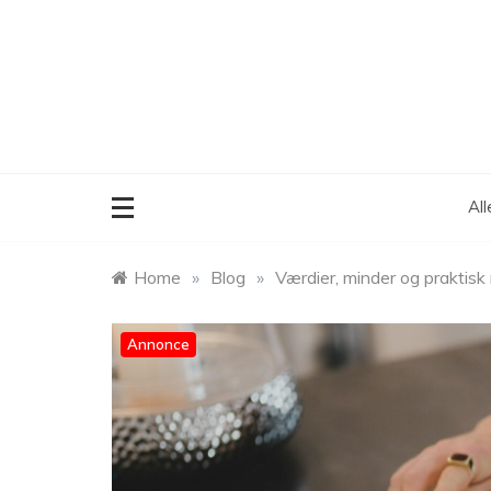
Skip
to
content
Al
Home
»
Blog
»
Værdier, minder og praktisk
Annonce