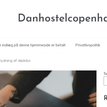
Danhostelcopenh
le indlæg på denne hjemmeside er betalt
Privatlivspolitik
 rydning af dødsbo
S
R