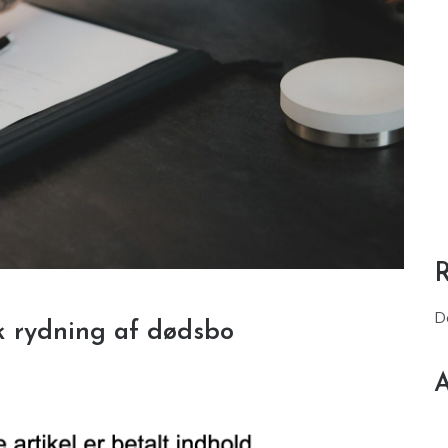
D
k rydning af dødsbo
A