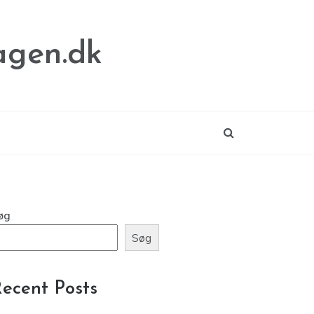
agen.dk
øg
Søg
ecent Posts