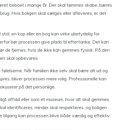
æret beboet i mange år. Der skal tømmes skabe, bæres
nbrug. Hvis boligen skal sælges eller afleveres, er det
tol, en kop eller en bog kan virke ubetydelig for
erfor bør processen give plads til eftertanke. Det kan
 før de fjernes, hvis de ikke kan gemmes fysisk. På den
en skal opbevares.
følelserne. Når familien ikke selv skal bære alt ud og
spres, bliver processen mere rolig. Professionelle kan
fokuserer på det personlige.
gt affald eller som et museum, hvor alt skal gemmes.
kal identificeres, minder skal respekteres, og boligen
 tilgang kan processen blive både værdig og effektiv.