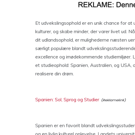
Et udvekslingsophold er en unik chance for at
kulturer, og skabe minder, der varer livet ud. 
dit udlandsophold, er mulighederne næsten uend
særligt populære blandt udvekslingsstuderende,
excellence og imødekommende studiemiljøer. La
et studieophold: Spanien, Australien, og USA, 
realisere din drøm.
Spanien: Sol, Sprog og Studier
Spanien er en favorit blandt udvekslingsstude
og en livlig kulturel oplevelse. Landets univers