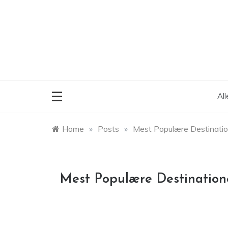
Skip
to
content
Al
Home
»
Posts
»
Mest Populære Destinatio
Mest Populære Destination