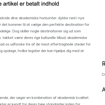
 udvide dine akademiske horisonter, dykke ned i nye
Når det kommer til at vælge den perfekte destination for
elige. Dog skiller nogle destinationer sig ud som
 takket være deres rige kulturelle tilbud, akademiske
d os udforske tre af de mest eftertragtede steder for
og opdage, hvilke legater der kan hjælpe dig med at
D
A
rende, der søger en kombination af akademisk kvalitet
iteter er kendt for deres høje standarder inden for