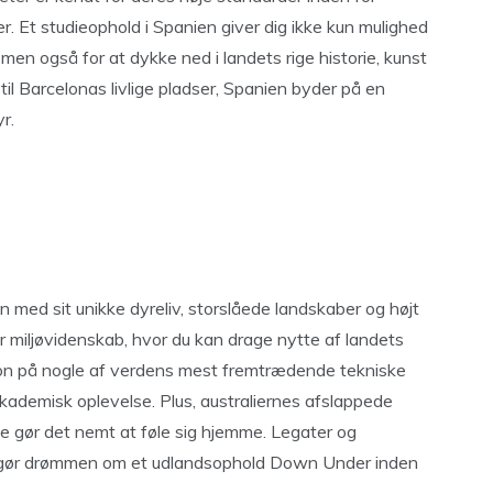
. Et studieophold i Spanien giver dig ikke kun mulighed
en også for at dykke ned i landets rige historie, kunst
 til Barcelonas livlige pladser, Spanien byder på en
r.
n med sit unikke dyreliv, storslåede landskaber og højt
r miljøvidenskab, hvor du kan drage nytte af landets
ation på nogle af verdens mest fremtrædende tekniske
akademisk oplevelse. Plus, australiernes afslappede
nde gør det nemt at føle sig hjemme. Legater og
lket gør drømmen om et udlandsophold Down Under inden