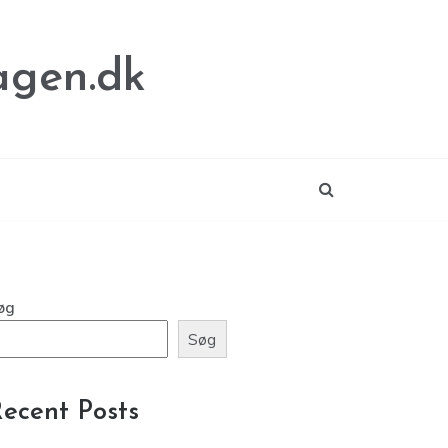
agen.dk
øg
Søg
ecent Posts