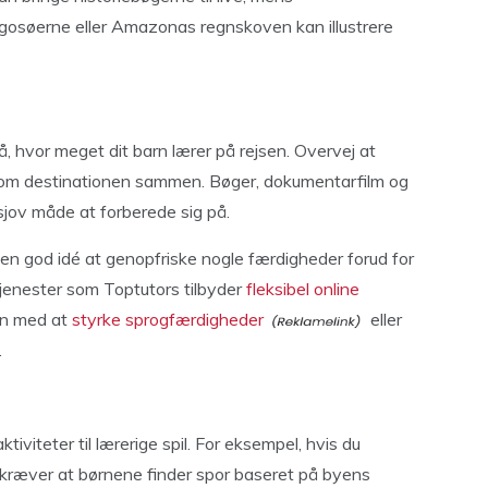
agosøerne eller Amazonas regnskoven kan illustrere
, hvor meget dit barn lærer på rejsen. Overvej at
e om destinationen sammen. Bøger, dokumentarfilm og
jov måde at forberede sig på.
en god idé at genopfriske nogle færdigheder forud for
 Tjenester som Toptutors tilbyder
fleksibel online
arn med at
styrke sprogfærdigheder
eller
.
iteter til lærerige spil. For eksempel, hvis du
r kræver at børnene finder spor baseret på byens