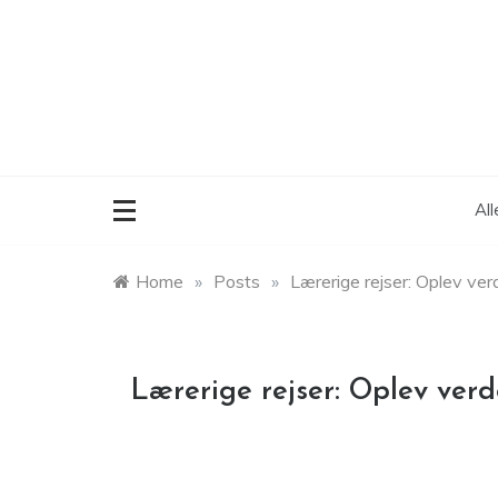
Skip
to
content
Al
Home
»
Posts
»
Lærerige rejser: Oplev ver
Lærerige rejser: Oplev ver