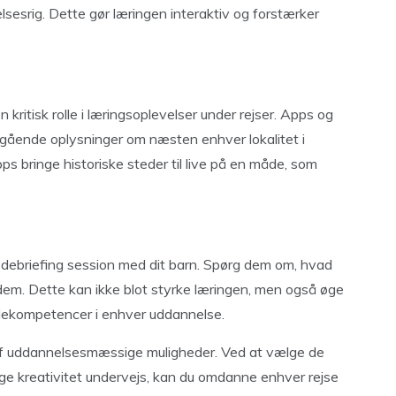
sesrig. Dette gør læringen interaktiv og forstærker
n kritisk rolle i læringsoplevelser under rejser. Apps og
gående oplysninger om næsten enhver lokalitet i
s bringe historiske steder til live på en måde, som
en debriefing session med dit barn. Spørg dem om, hvad
 dem. Dette kan ikke blot styrke læringen, men også øge
øglekompetencer i enhver uddannelse.
 af uddannelsesmæssige muligheder. Ved at vælge de
ruge kreativitet undervejs, kan du omdanne enhver rejse