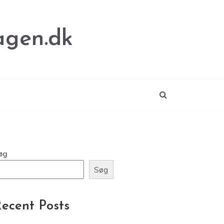
agen.dk
øg
Søg
ecent Posts