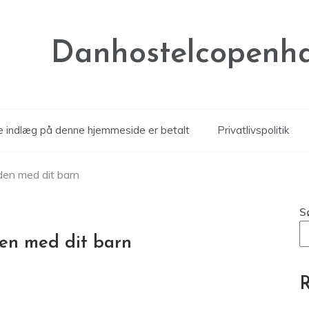
Danhostelcopenh
le indlæg på denne hjemmeside er betalt
Privatlivspolitik
den med dit barn
S
den med dit barn
R