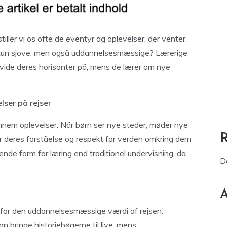
iller vi os ofte de eventyr og oplevelser, der venter.
e kun sjove, men også uddannelsesmæssige? Lærerige
vide deres horisonter på, mens de lærer om nye
ser på rejser
ennem oplevelser. Når børn ser nye steder, møder nye
ver deres forståelse og respekt for verden omkring dem
nde form for læring end traditionel undervisning, da
D
A
 for den uddannelsesmæssige værdi af rejsen.
n bringe historiebøgerne til live, mens