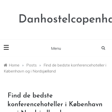
Skip
to
content
Danhostelcopenh
Menu
Home
»
Posts
»
Find de bedste konferencehoteller i
København og i Nordsjælland
Find de bedste
konferencehoteller i København