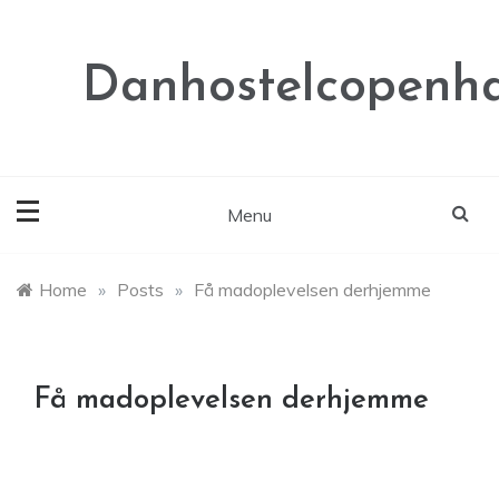
Skip
to
content
Danhostelcopenh
Menu
Home
»
Posts
»
Få madoplevelsen derhjemme
Få madoplevelsen derhjemme