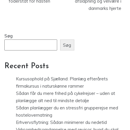
foderstat för hästen
afslapning og velvære i
danmarks hjerte
Søg
Søg
Recent Posts
Kursusophold på Sjælland: Planlæg efterårets
firmakursus i naturskønne rammer
Sådan får du mere frihed på cykelrejser – uden at
planlægge alt ned til mindste detalje
Sådan planlægger du en stressfri grupperejse med
hostelovernatning
Erhvervsflytning: Sådan minimerer du nedetid
Virksomhedsomdannelse med revisor: hvad du skal