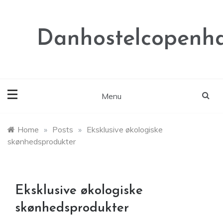
Skip
to
content
Danhostelcopenh
Menu
Home
»
Posts
»
Eksklusive økologiske
skønhedsprodukter
Eksklusive økologiske
skønhedsprodukter