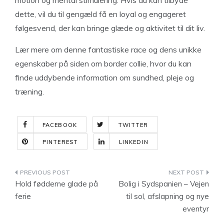
motion og mental stimulering. Hvis du kan tilbyde
dette, vil du til gengæld få en loyal og engageret
følgesvend, der kan bringe glæde og aktivitet til dit liv.
Lær mere om denne fantastiske race og dens unikke
egenskaber på siden om border collie, hvor du kan
finde uddybende information om sundhed, pleje og
træning.
FACEBOOK
TWITTER
PINTEREST
LINKEDIN
Indlægsnavigation
Hold fødderne glade på
Bolig i Sydspanien – Vejen
ferie
til sol, afslapning og nye
eventyr